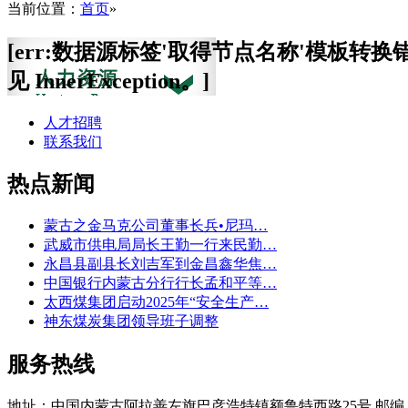
当前位置：
首页
»
[err:数据源标签'取得节点名称'模板转换
见 InnerException。]
人才招聘
联系我们
热点新闻
蒙古之金马克公司董事长兵•尼玛…
武威市供电局局长王勤一行来民勤…
永昌县副县长刘吉军到金昌鑫华焦…
中国银行内蒙古分行行长孟和平等…
太西煤集团启动2025年“安全生产…
神东煤炭集团领导班子调整
服务热线
地址：中国内蒙古阿拉善左旗巴彦浩特镇额鲁特西路25号 邮编：750306 