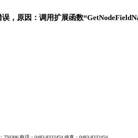
错误，原因：调用扩展函数“GetNodeFie
电话：0483-8332454 传真：0483-8332454