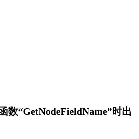
etNodeFieldName”时出