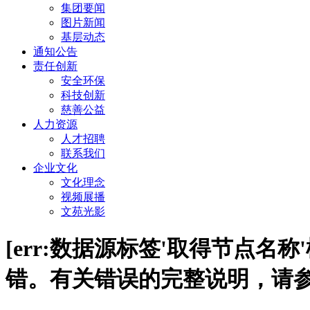
集团要闻
图片新闻
基层动态
通知公告
责任创新
安全环保
科技创新
慈善公益
人力资源
人才招聘
联系我们
企业文化
文化理念
视频展播
文苑光影
[err:数据源标签'取得节点名称'
错。有关错误的完整说明，请参见 In