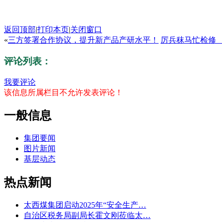
返回顶部
|
打印本页
|
关闭窗口
«
三方签署合作协议，提升新产品产研水平！
厉兵秣马忙检修 
评论列表：
我要评论
该信息所属栏目不允许发表评论！
一般信息
集团要闻
图片新闻
基层动态
热点新闻
太西煤集团启动2025年“安全生产…
自治区税务局副局长霍文刚莅临太…