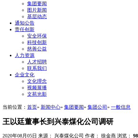
集团要闻
图片新闻
基层动态
通知公告
责任创新
安全环保
科技创新
慈善公益
人力资源
人才招聘
联系我们
企业文化
文化理念
视频展播
文苑光影
当前位置：
首页
»
新闻中心
»
集团要闻
»
集团公司
»
一般信息
王以廷董事长到兴泰煤化公司调研
2020年08月05日
来源： 兴泰煤化公司
作者： 徐金燕
浏览：
9