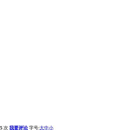
85
次
我要评论
字号:
大
中
小