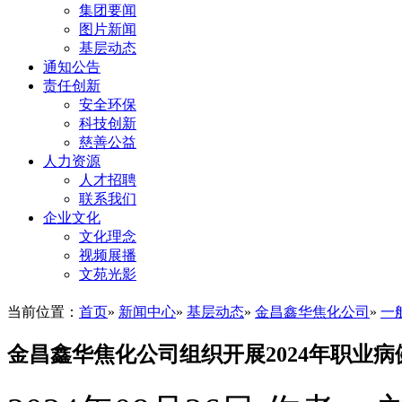
集团要闻
图片新闻
基层动态
通知公告
责任创新
安全环保
科技创新
慈善公益
人力资源
人才招聘
联系我们
企业文化
文化理念
视频展播
文苑光影
当前位置：
首页
»
新闻中心
»
基层动态
»
金昌鑫华焦化公司
»
一
金昌鑫华焦化公司组织开展2024年职业病